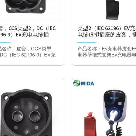
入
功率范围
0-500VA（4KW）
50％负载时
电流范围
0-20A
三相效率：97％
电流范围
频率：50 / 60HZ±1％
（交流旁
0-20A
套，CCS类型2，DC（IEC
类型2（IEC 62196）EV
插头类型：CHADEM
路）
196-3）EV充电电缆插
电缆虚拟插座的皮套，
/ GB / T / Tesla（需要
效率（最
，壁挂式插座
壁式支架
器）/ CCS Type2
95％
大）
直
品名称：皮套，CCS类型
产品名称：Ev充电器皮套E
输出电流：52.8kw，
流
保护
DC（IEC 62196-3）EV充
电器壁挂式支架Ev充电器
132A max @ 400VDC
输
电缆插座，壁挂式插座
钩
入OCP
出
电压范围：200-500
电压和频率窗口，（直流注入待定）（外部保险丝）
CP
VDC，250-750VDC
过温
主散热器温度为70°C。温度> 50°C时输出功率降额
重量：42kg（不含电
缆）
隔离监控
Disconnect @ < 500kD
装置
尺寸：500 * 580 *
240mm（不包括手推车
一般的
一
外壳：IP23
防护等级
般
一级变压器设计
（隔离）
冷却方式：风扇冷却
规
决于温度
格
冷却
风扇冷却
工作温度：-60℃-+
P防护等
IP20
45℃