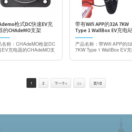
级
操作方式：触摸屏+急
工作（存
停
储）温度
20〜50°C，90％无冷凝
和湿度。
Ademo枪式DC快速EV充
带有Wifi APP的32A 7KW
尺寸和重
器的CHAdeMO支架
Type 1 WallBox EV充电
量寿命
490X438X87mm, 12kg>100,000 hours @ 25°C (Designed to meet < 
MTBF）
品名称：CHAdeMO枪架DC
产品名称：带Wifi APP的3
全与EMC CE
速EV充电器的CHAdeMO支
7KW Type 1 WallBox EV
站
安全
EN60950
额定
排放（工
EN55011，A级（可选B）
电
125A 150A 200A
业）
流：
免疫（工
EN61000-4-2，EN61000-4-3，EN61000-4-4，EN6100D-4-5，EN6
工作
1
2
下一个>
>>
页1/2
业）
6，EN61000-4-11
直流1000V
电压
绝缘
>1000MΩ（DC500V）
电阻
耐压
3200V
接触
铜合金，镀银
销