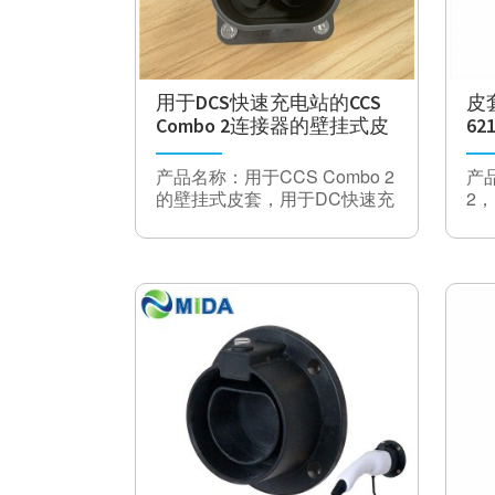
并完成充电器的充电控制，用
规格
于判断电动汽车的动力电池类
规格参数
型并获得系统参数并获得状态
充电过程中以及充电前动力电
模
CHR-15
池的电压，电流和温度数据。
式
用于DCS快速充电站的CCS
皮
2）4.3英寸液晶触摸屏带指示
Combo 2连接器的壁挂式皮
62
输
50VDC〜500VDC
器功能，可实时显示剩余电池
套
座
出
电量，充电电压
电
产品名称：用于CCS Combo 2
产
压
的壁挂式皮套，用于DC快速充
2，
电器站
电
输
33A
输
出
O
电
流
输
380V±15％
入
电
压
输
50Hz±5％
入
频
率
I
美
12VDC