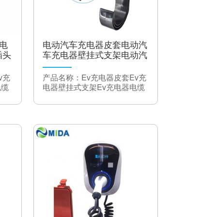
电压
400VAC（10％）
功率
> 0.99在> 50％负载下
因数
效率
三相97％
充电
电动汽车充电器皮套电动汽
O
插头
车充电器壁挂式支架电动汽
频率
50 / 60Hz 1％
适配
车充电器电缆挂钩1型
直流
v充
产品名称：Ev充电器皮套Ev充
输出
电缆
电器壁挂式支架Ev充电器电缆
插头
CHAdeMO / GB / T /
钩
类型
CCS类型2
输出
26.4kW，66A最大
电流
400VDC
电压
200-500VDC，250-
范围
750VDC
）
重量
26kg（不含电缆）
500x 480 x 240mm（不
方面
包括拉框）
取
住房
IP23
冷却
风扇冷却取决于温度