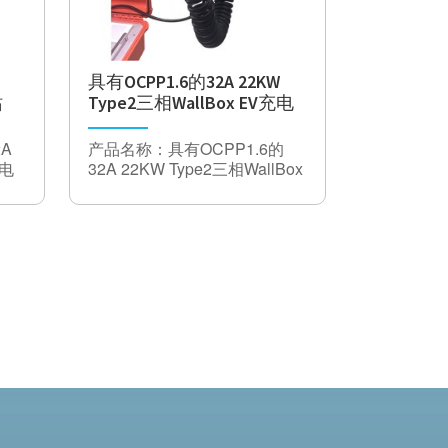
工作
-60°C — + 45°c
温度
表现
触摸屏+紧急停止
具有OCPP1.6的32A 22KW
站
Type2三相WallBox EV充电
0.1%/year)
站
2A
产品名称：具有OCPP1.6的
充电
32A 22KW Type2三相WallBox
EV充电站
1 ODO-4-