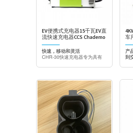
EV便携式充电器15千瓦EV直
4K
流快速充电器CCS Chademo
车用
EV充电器
逆
快速，移动和灵活
产
CHR-30快速充电器专为具有
到
CHAdeMO或ccs Cormbo DC
叶
充电插座的电动汽车而开发，
生产
专为半移动应用而设计，可与
产品描述
将
所有流行的工业插座兼容，可
15kw便携式直流充电器的工作
电
与200 Km / h的移动充电速度
条件：
将
兼容。 CEE63插头插座。充电
1）避免雨淋，进水，避免阳光
使
器体积小巧，使用灵活，特别
直射，远离充电器等火源
注
放电
适用于车载游泳池。
源，可燃气体，雨，雪烟，沙
CH
方
功能特点
尘等。
适用于15KW便携式
于
EV充电器
2）工作温度：-20℃〜45℃
1）通讯板具有高速CAN网
3）工作湿度：5％〜95％
络，可与电动汽车的BMS通信
4）工作高度：<= 2000m