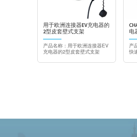
联
社
频
≤0.1％
率
用于欧洲连接器EV充电器的
CH
2型皮套壁式支架
电
输
≤0.1％
出
（
电
产品名称：用于欧洲连接器EV
产
流
安
充电器的2型皮套壁式支架
快
精
架
度
纹
≤±0.2％（最大）
波
电
压
效
≥96％（额定）
率
功
≥0.99
率
因
数
输
≤5％