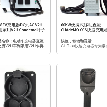
W EV充电器DC到AC V2H
60KW便携式移动直流
家用V2H Chademo叶子
CHAdeMO CCS快速充电
变器
品名称：电动车充电器直流
快速，移动和灵活
交流V2H车到家用V2H乍得
CHR-30快速充电器专为带
CHAdeMO或ccs Cormbo 
说明
充电插座的电动汽车而开发
日产汽车（CHAdeMO）的
专为半移动使用而设计，可
力通过我们的V2H逆变器，
所有流行的工业插座兼容，
产品描述
直流电转换为交流电供家庭
与200 Km / h的速度进行移
规格
用。
充电。 CEE63插头插座。
插头类型：CEE63，
意：下排车口仅是
逆变器Chademo V2H解决
其紧凑的尺寸，该充电器使
CEE32
AdeMO，2014年以后可用
案
灵活，特别适合与游泳池，
输出电流：61.8kw，
日产汽车。
间或驾车时一起使用。
100A
输入
交
电压：400VAC±10％
流
电压范围
200-420Vdc
输
功率因数：> 0.99在>