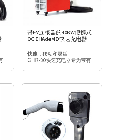
带EV连接器的30KW便携式
器
DC CHAdeMO快速充电器
快速，移动和灵活
有
CHR-30快速充电器专为带有
DC
CHAdeMO或ccs Cormbo DC
，
充电插座的电动汽车而开发，
与
专为半移动使用而设计，可与
可
所有流行的工业插座兼容，可
产品描述
动
与200 Km / h的速度进行移动
规格
由于
充电。 CEE63插头插座。由于
交流
用
其紧凑的尺寸，该充电器使用
输入
车
灵活，特别适合与游泳池，车
插头
间或驾车时一起使用。
CEE63，CEE32
类型
输入
39.6千瓦，60A
电流