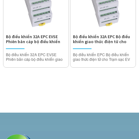
<50K
<50K
Chịu được điện áp: 2000V
Chịu được điện áp: 2000V
Bộ điều khiển 32A EPC EVSE
Bộ điều khiển 32A EPC Bộ điều
Phiên bản cáp bộ điều khiển
khiển giao thức điện tử cho
giao thức điện tử
Trạm sạc EV
Bộ điều khiển 32A EPC EVSE
Bộ điều khiển EPC Bộ điều khiển
Phiên bản cáp bộ điều khiển giao
giao thức điện tử cho Trạm sạc EV
thức điện tử
Mô hình: MIDA-EPC-EVS (Phiên
Mô hình: MIDA-EPC-EVC (Phiên
bản ổ cắm)
bản cáp)
Dòng định mức: 10A 16A 20A 24A
Dòng định mức: 10A 16A 20A 24A
32Amp (Có thể điều chỉnh)
32Amp (Có thể điều chỉnh)
Điện áp hoạt động: 110V ~ 250V
Điện áp hoạt động: 110V ~ 250V
AC
AC
Điện trở cách điện:> 1000MΩ
Điện trở cách điện:> 1000MΩ
Nhiệt độ tăng nhiệt độ danh nghĩa:
Nhiệt độ tăng nhiệt độ danh nghĩa:
<50K
<50K
Chịu được điện áp: 2000V
Chịu được điện áp: 2000V