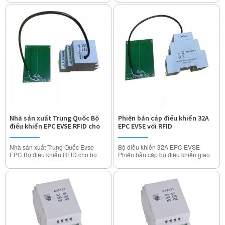
Mô hình: MIDA-EPC-EVCD (Phiên
Mô hình: MIDA-EPC-EVSD (Phiên
bản cáp với RFID)
bản ổ cắm với RFID)
Dòng định mức: 10A 16A 20A 24A
Dòng định mức: 10A 16A 20A 24A
32Amp (Có thể điều chỉnh)
32Amp (Có thể điều chỉnh)
Điện áp hoạt động: 110V ~ 250V
Điện áp hoạt động: 110V ~ 250V
AC
AC
Điện trở cách điện:> 1000MΩ
Điện trở cách điện:> 1000MΩ
Nhiệt độ tăng nhiệt độ danh nghĩa:
Nhiệt độ tăng nhiệt độ danh nghĩa:
<50K
<50K
Chịu được điện áp: 2000V
Chịu được điện áp: 2000V
Nhà sản xuất Trung Quốc Bộ
Phiên bản cáp điều khiển 32A
điều khiển EPC EVSE RFID cho
EPC EVSE với RFID
Trạm sạc EV 7KW 11KW 22KW
Nhà sản xuất Trung Quốc Evse
Bộ điều khiển 32A EPC EVSE
EPC Bộ điều khiển RFID cho bộ
Phiên bản cáp bộ điều khiển giao
sạc AC EV
thức điện tử
Mô hình: MIDA-EPC-EVSD (Phiên
Mô hình: MIDA-EPC-EVCD (Phiên
bản ổ cắm với RFID)
bản cáp với RFID)
Dòng định mức: 10A 16A 20A 24A
Dòng định mức: 10A 16A 20A 24A
32Amp (Có thể điều chỉnh)
32Amp (Có thể điều chỉnh)
Điện áp hoạt động: 110V ~ 250V
Điện áp hoạt động: 110V ~ 250V
AC
AC
Điện trở cách điện:> 1000MΩ
Điện trở cách điện:> 1000MΩ
Nhiệt độ tăng nhiệt độ danh nghĩa:
Nhiệt độ tăng nhiệt độ danh nghĩa: