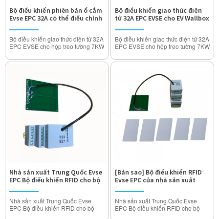
Bộ điều khiển phiên bản ổ cắm
Bộ điều khiển giao thức điện
Evse EPC 32A có thể điều chỉnh
tử 32A EPC EVSE cho EV Wallbox
cho bộ sạc AC EV
Bộ điều khiển giao thức điện tử 32A
Bộ điều khiển giao thức điện tử 32A
EPC EVSE cho hộp treo tường 7KW
EPC EVSE cho hộp treo tường 7KW
11KW 22KW EV
11KW 22KW EV
Mô hình: MIDA-EPC-EVS (Phiên
Mô hình: MIDA-EVSE-PE32S
bản ổ cắm)
Dòng định mức: 10A 16A 20A 24A
Dòng định mức: 10A 16A 20A 24A
32Amp (Có thể điều chỉnh)
32Amp (Có thể điều chỉnh)
Điện áp hoạt động: 110V ~ 250V
Điện áp hoạt động: 110V ~ 250V
AC
AC
Điện trở cách điện:> 1000MΩ
Điện trở cách điện:> 1000MΩ
Nhiệt độ tăng nhiệt độ danh nghĩa:
Nhiệt độ tăng nhiệt độ danh nghĩa:
<50K
<50K
Chịu được điện áp: 2000V
Chịu được điện áp: 2000V
Nhà sản xuất Trung Quốc Evse
[Bản sao] Bộ điều khiển RFID
EPC Bộ điều khiển RFID cho bộ
Evse EPC của nhà sản xuất
sạc AC EV
Trung Quốc cho bộ sạc AC EV
Nhà sản xuất Trung Quốc Evse
Nhà sản xuất Trung Quốc Evse
EPC Bộ điều khiển RFID cho bộ
EPC Bộ điều khiển RFID cho bộ
sạc AC EV
sạc AC EV