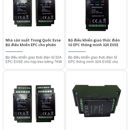
Nhà sản xuất Trung Quốc Evse
Bộ điều khiển giao thức điện
Bộ điều khiển EPC cho phiên
tử EPC thông minh 32A EVSE
bản cáp sạc AC EV
cho Trạm sạc EV
Bộ điều khiển giao thức điện tử 32A
Bộ điều khiển giao thức điện tử
EPC EVSE cho hộp treo tường 7KW
EPC thông minh 32A EVSE cho
11KW 22KW EV
Trạm sạc EV
Mô hình: MIDA-EPC-EVC (Phiên
Mô hình: MIDA-EVSE-PE32S
bản cáp)
Dòng định mức: 10A 16A 20A 24A
Dòng định mức: 10A 16A 20A 24A
32Amp (Có thể điều chỉnh)
32Amp (Có thể điều chỉnh)
Điện áp hoạt động: 110V ~ 250V
Điện áp hoạt động: 110V ~ 250V
AC
AC
Điện trở cách điện:> 1000MΩ
Điện trở cách điện:> 1000MΩ
Nhiệt độ tăng nhiệt độ danh nghĩa:
Nhiệt độ tăng nhiệt độ danh nghĩa:
<50K
<50K
Chịu được điện áp: 2000V
Chịu được điện áp: 2000V