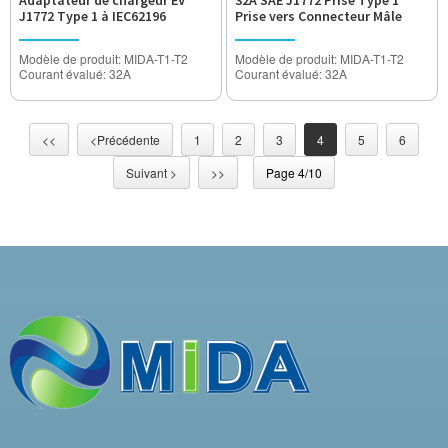
Adaptateur de chargeur EV
32A SAE J1772 Prise Type 1
J1772 Type 1 à IEC62196
Prise vers Connecteur Mâle
Convertisseur de prise de type
Type 2 Adaptateur EV
2
Modèle de produit: MIDA-T1-T2
Modèle de produit: MIDA-T1-T2
Courant évalué: 32A
Courant évalué: 32A
Tension de fonctionnement:
Tension de fonctionnement:
AC250V
AC250V
Tension de tenue: 3200V
Tension de tenue: 3200V
Degré étanche: IP55
Degré étanche: IP55
<<
<Précédente
1
2
3
4
5
6
Certification: approuvé CE
Certification: approuvé CE
Suivant >
>>
Page 4/10