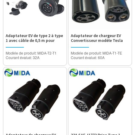
Adaptateur EV de type 2 à type
Adaptateur de chargeur EV
1 avec câble de 0,5 m pour
Convertisseur modèle Tesla
chargeur EV
vers Type1
Modèle de produit: MIDA-T2-T1
Modèle de produit: MIDA-T1-TE
Courant évalué: 32A
Courant évalué: 60A
Tension de fonctionnement:
Tension de fonctionnement:
AC250V
AC250V
Tension de tenue: 2000V
Tension de tenue: 2000V
Degré étanche: IP55
Degré étanche: IP55
Certification: approuvé CE
Certification: approuvé CE