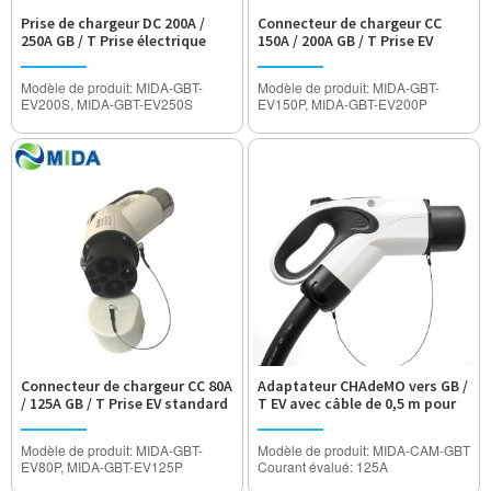
Prise de chargeur DC 200A /
Connecteur de chargeur CC
250A GB / T Prise électrique
150A / 200A GB / T Prise EV
standard de la Chine avec
standard de la Chine
câble de 1 m
Modèle de produit: MIDA-GBT-
Modèle de produit: MIDA-GBT-
EV200S, MIDA-GBT-EV250S
EV150P, MIDA-GBT-EV200P
Courant nominal: 200A, 250A
Courant évalué: 150A, 200A
Tension de fonctionnement:
Tension de fonctionnement:
DC750V / 1000V
DC750V / 1000V
Tension de tenue: 3500V
Tension de tenue: 3500V
Degré étanche: IP55
Degré étanche: IP55
Certification: CE CQCA approuvé
Certification: CE CQCA approuvé
Connecteur de chargeur CC 80A
Adaptateur CHAdeMO vers GB /
/ 125A GB / T Prise EV standard
T EV avec câble de 0,5 m pour
de la Chine
chargeur EV
Modèle de produit: MIDA-GBT-
Modèle de produit: MIDA-CAM-GBT
EV80P, MIDA-GBT-EV125P
Courant évalué: 125A
Courant nominal: 80A, 125A
Tension de fonctionnement: