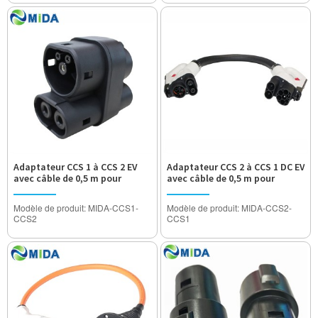
Tension de fonctionnement:
DC100V-500V
DC750V / 1000V
Tension de tenue: 3200V
Tension de tenue: 3500V
Degré étanche: IP55
Degré étanche: IP55
Certification: approuvé CE
Certification: CE CQCA approuvé
Adaptateur CCS 1 à CCS 2 EV
Adaptateur CCS 2 à CCS 1 DC EV
avec câble de 0,5 m pour
avec câble de 0,5 m pour
chargeur rapide CC
chargeur rapide
Modèle de produit: MIDA-CCS1-
Modèle de produit: MIDA-CCS2-
CCS2
CCS1
Courant évalué: 150A
Courant évalué: 150A
Tension de fonctionnement:
Tension de fonctionnement:
DC1000V
DC1000V
Tension de tenue: 3200V
Tension de tenue: 2000V
Degré étanche: IP55
Degré étanche: IP55
Certification: approuvé CE
Certification: approuvé CE