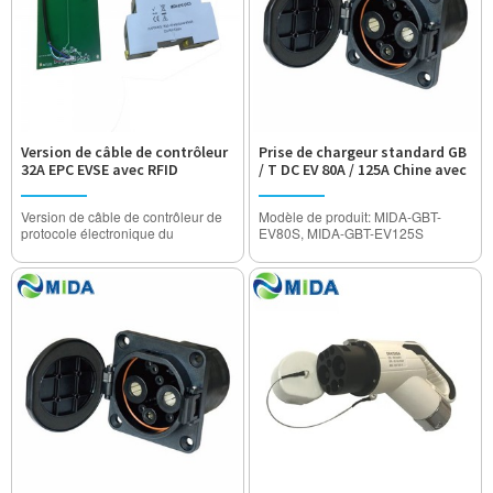
Version de câble de contrôleur
Prise de chargeur standard GB
32A EPC EVSE avec RFID
/ T DC EV 80A / 125A Chine avec
câble de 1 m
Version de câble de contrôleur de
Modèle de produit: MIDA-GBT-
protocole électronique du
EV80S, MIDA-GBT-EV125S
contrôleur 32A EPC EVSE
Courant nominal: 80A, 125A
Modèle: MIDA-EPC-EVCD (Version
Tension de fonctionnement:
câble avec RFID)
DC750V / 1000V
Courant nominal: 10A 16A 20A 24A
Tension de tenue: 3500V
32Amp (réglable)
Degré étanche: IP55
Tension de fonctionnement: 110V ~
Certification: CE CQCA approuvé
250V AC
Résistance d'isolation:> 1000MΩ
Augmentation de la température
thermale: <50K
Tension de tenue: 2000V