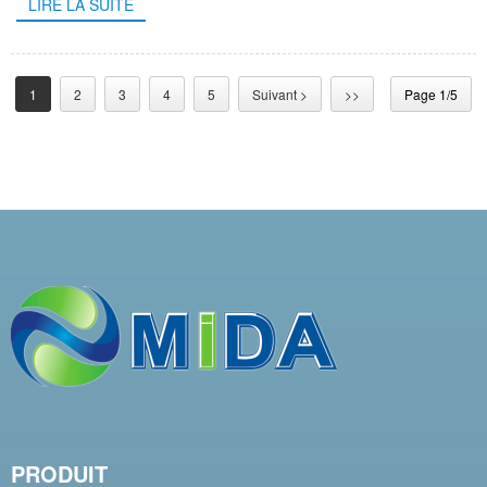
LIRE LA SUITE
1
2
3
4
5
Suivant >
>>
Page 1/5
PRODUIT