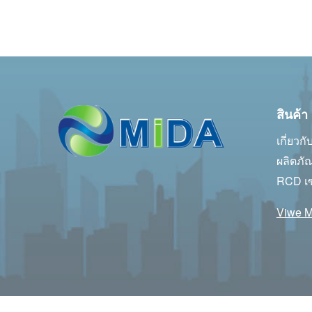
สินค้า
เกี่ยวกั
ผลิตภั
RCD เซ
Viwe M