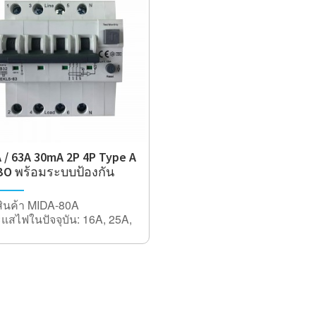
 / 63A 30mA 2P 4P Type A
BO พร้อมระบบป้องกัน
ะแสเกิน
นสินค้า MIDA-80A
แสไฟในปัจจุบัน: 16A, 25A,
, 40A, 63A, 80A, 100A
นแรงดันไฟฟ้า 500V
 2Pole (1P + N) 2Pole
V ~
le (3P + N) 4Pole 415V ~
มถี่พิกัด 50 / 60Hz