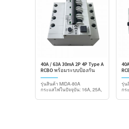
40A / 63A 30mA 2P 4P Type A
40A
RCBO พร้อมระบบป้องกัน
RC
กระแสเกิน
กร
รุ่นสินค้า MIDA-80A
รุ่
กระแสไฟในปัจจุบัน: 16A, 25A,
กระ
32A, 40A, 63A, 80A, 100A
32A
ฉนวนแรงดันไฟฟ้า 500V
ฉนว
เสา 2Pole (1P + N) 2Pole
เสา
240V ~
240
4Pole (3P + N) 4Pole 415V ~
4Po
ความถี่พิกัด 50 / 60Hz
ควา