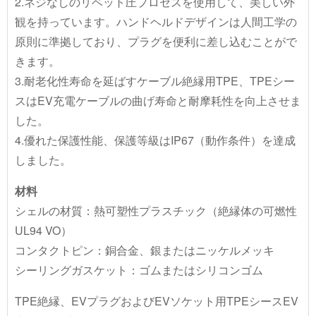
2.ネジなしのリベット圧プロセスを使用して、美しい外
観を持っています。ハンドヘルドデザインは人間工学の
原則に準拠しており、プラグを便利に差し込むことがで
きます。
3.耐老化性寿命を延ばすケーブル絶縁用TPE、TPEシー
スはEV充電ケーブルの曲げ寿命と耐摩耗性を向上させま
した。
4.優れた保護性能、保護等級はIP67（動作条件）を達成
しました。
材料
シェルの材質：熱可塑性プラスチック（絶縁体の可燃性
UL94 VO）
コンタクトピン：銅合金、銀またはニッケルメッキ
シーリングガスケット：ゴムまたはシリコンゴム
TPE絶縁、EVプラグおよびEVソケット用TPEシースEV