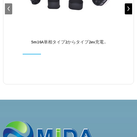
5m16A単相タイプ2からタイプ2ev充電..