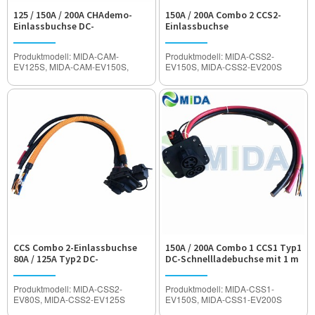
125 / 150A / 200A CHAdemo-
150A / 200A Combo 2 CCS2-
Einlassbuchse DC-
Einlassbuchse
Schnellladebuchse mit 1 m
Schnellladegerät Einlass-DC-
Kabel
Buchse mit 1 m Kabel
Produktmodell: MIDA-CAM-
Produktmodell: MIDA-CSS2-
EV125S, MIDA-CAM-EV150S,
EV150S, MIDA-CSS2-EV200S
MIDA-CAM-EV200S
Nennstrom: 150A / 200A
Nennstrom: 125A / 150A / 200A
Betriebsspannung: DC1000V
Betriebsspannung: DC1000V
Spannungsfestigkeit: 3200V
Spannungsfestigkeit: 3200V
Wasserdichter Grad: IP55
Wasserdichter Grad: IP55
Zertifizierung: CE-geprüft
Zertifizierung: CE-geprüft
CCS Combo 2-Einlassbuchse
150A / 200A Combo 1 CCS1 Typ1
80A / 125A Typ2 DC-
DC-Schnellladebuchse mit 1 m
Schnellladebuchse mit 1 m
Kabel
Kabel
Produktmodell: MIDA-CSS2-
Produktmodell: MIDA-CSS1-
EV80S, MIDA-CSS2-EV125S
EV150S, MIDA-CSS1-EV200S
Nennstrom: 80A / 125A
Nennstrom: 150A / 200A