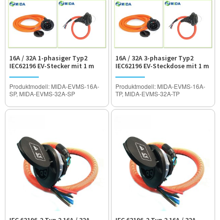
16A / 32A 1-phasiger Typ2
16A / 32A 3-phasiger Typ2
IEC62196 EV-Stecker mit 1 m
IEC62196 EV-Steckdose mit 1 m
schwarzem TÜV-Kabel
schwarzem TÜV-Kabel
Produktmodell: MIDA-EVMS-16A-
Produktmodell: MIDA-EVMS-16A-
SP, MIDA-EVMS-32A-SP
TP, MIDA-EVMS-32A-TP
Nennstrom: 16A / 32A
Nennstrom: 16A / 32A
Betriebsspannung: AC250V
Betriebsspannung: AC480V
Spannungsfestigkeit: 2000V
Spannungsfestigkeit: 2000V
Wasserdichter Grad: IP55
Wasserdichter Grad: IP55
Zertifizierung: TÜV, CE-Zulassung
Zertifizierung: TÜV, CE-Zulassung