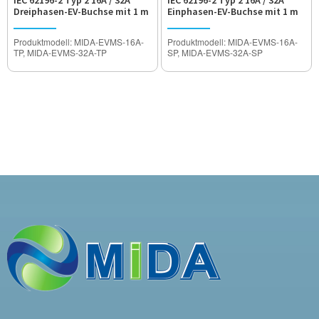
IEC 62196-2 Typ 2 16A / 32A
IEC 62196-2 Typ 2 16A / 32A
Dreiphasen-EV-Buchse mit 1 m
Einphasen-EV-Buchse mit 1 m
Kabel
Kabel
Produktmodell: MIDA-EVMS-16A-
Produktmodell: MIDA-EVMS-16A-
TP, MIDA-EVMS-32A-TP
SP, MIDA-EVMS-32A-SP
Nennstrom: 16A / 32A
Nennstrom: 16A / 32A
Betriebsspannung: AC480V
Betriebsspannung: AC250V
Spannungsfestigkeit: 2000V
Spannungsfestigkeit: 2000V
Wasserdichter Grad: IP55
Wasserdichter Grad: IP55
Zertifizierung: TÜV, CE-Zulassung
Zertifizierung: TÜV, CE-Zulassung