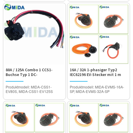
Betriebsspannung: DC1000V
Betriebsspannung: DC1000V
Spannungsfestigkeit: 3200V
Spannungsfestigkeit: 3200V
Wasserdichter Grad: IP55
Wasserdichter Grad: IP55
Zertifizierung: CE-geprüft
Zertifizierung: CE-geprüft
80A / 125A Combo 1 CCS1-
16A / 32A 1-phasiger Typ2
Buchse Typ 1 DC-
IEC62196 EV-Stecker mit 1 m
Schnellladebuchse mit 1 m
schwarzem TÜV-Kabel
Kabel
Produktmodell: MIDA-CSS1-
Produktmodell: MIDA-EVMS-16A-
EV80S, MIDA-CSS1-EV125S
SP, MIDA-EVMS-32A-SP
Nennstrom: 80A / 125A
Nennstrom: 16A / 32A
Betriebsspannung: DC1000V
Betriebsspannung: AC250V
Spannungsfestigkeit: 3200V
Spannungsfestigkeit: 2000V
Wasserdichter Grad: IP55
Wasserdichter Grad: IP55
Zertifizierung: CE-geprüft
Zertifizierung: TÜV, CE-Zulassung