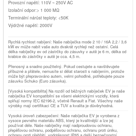
Provozní napětí: 110V ~ 250V AC
Izolační odpor:> 1 000 MΩ
Terminální nárůst teploty: <50K
Výdržné napětí: 2000V
Rychlá rychlost nabíjení: Naše nabíječka mode 2 10 / 16A 2,2 / 3,6
kW ev může nabít vaše auto dvakrát rychleji než ostatní. Celá
délka nabíječky ev od zástrčky do zásuvky v autě je 6 m, délka od
krabice do zástrčky v autě je cca. 4,5 m.
Přenosný a snadno použitelný. Pokud cestujete a navštěvujete
příbuzné a přátele, nemusíte si dělat starosti s nabíjením, protože
může být přepravováno autem, velmi pohodlné, potřebujete pouze
zásuvku Schuko (Euro zásuvka).
[Vysoká kompatibilita] Na rozdíl od běžných nabíječek EV je naše
nabíječka EV kompatibilní se všemi elektrickými vozidly, která
splňují normy IEC 62196-2, včetně Renault a Fiat. Všechny naše
výrobky mají certifikaci CE a TUV a kvalita je důvěryhodná.
Vysoká úroveň zabezpečení: Naše nabíječka EV je vyrobena z
vysoce pevného materiálu ABS, který je kvalitnější a lze jej
používat déle. Naše nabíječky mají nadproudovou ochranu,
přepěťovou ochranu, podpěťovou ochranu, ochranu proti úniku,
ochranu proti přehřátí, vodotěsnost IP65 a další bezpečnostní