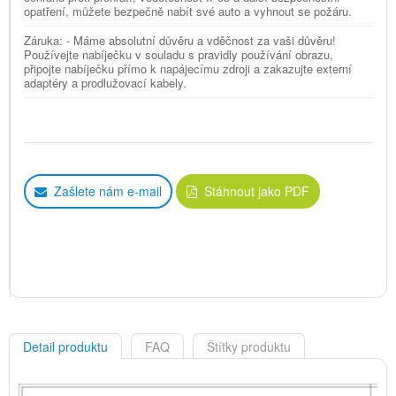
opatření, můžete bezpečně nabít své auto a vyhnout se požáru.
Záruka: - Máme absolutní důvěru a vděčnost za vaši důvěru!
Používejte nabíječku v souladu s pravidly používání obrazu,
připojte nabíječku přímo k napájecímu zdroji a zakazujte externí
adaptéry a prodlužovací kabely.
Zašlete nám e-mail
Stáhnout jako PDF
Detail produktu
FAQ
Štítky produktu